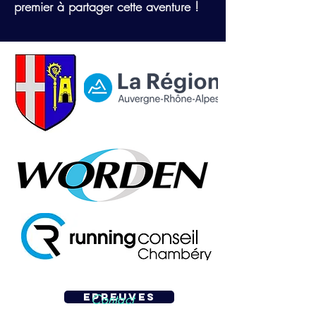
premier à partager cette aventure !
En savoir plus >
EPREUVES
Contact