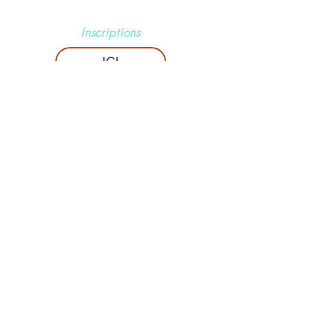
traildugranier73@gmail.com
Inscriptions
ICI
Suivez-nous
© 2035 by FitRun. Powered and secured by
Wix