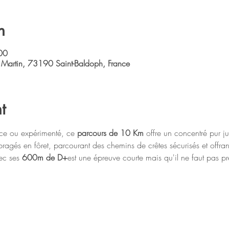
n
00
 Martin, 73190 Saint-Baldoph, France
t
ce ou expérimenté, ce 
parcours de 10 Km
 offre un concentré pur ju
gés en fôret, parcourant des chemins de crêtes sécurisés et offran
ec ses 
600m de D+
est une épreuve courte mais qu'il ne faut pas pr