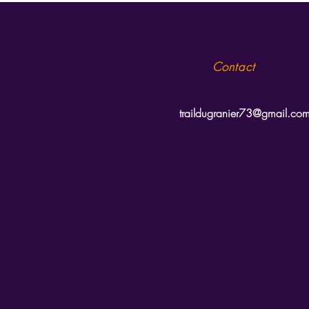
Contact
traildugranier73@gmail.co