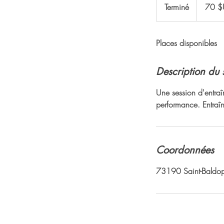
dollars
Terminé
T
70 $
des
États-
e
Unis
r
Places disponibles
m
i
n
Description du 
é
Une session d'entraî
performance. Entraîn
Coordonnées
73190 Saint-Baldop